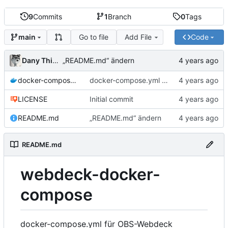
9
Commits
1
Branch
0
Tags
Go to file
Add File
Code
main
Dany Thinnes
„README.md“ ändern
docker-compose.yml
docker-compose.yml für OBS-Webdeck 0.1.0
LICENSE
Initial commit
README.md
„README.md“ ändern
README.md
webdeck-docker-
compose
docker-compose.yml für OBS-Webdeck