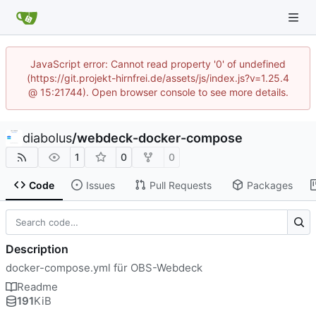
JavaScript error: Cannot read property '0' of undefined
(https://git.projekt-hirnfrei.de/assets/js/index.js?v=1.25.4
@ 15:21744). Open browser console to see more details.
diabolus
/
webdeck-docker-compose
1
0
0
Code
Issues
Pull Requests
Packages
Description
docker-compose.yml für OBS-Webdeck
Readme
191
KiB